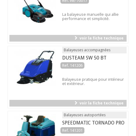
Ref. WE-70017
La balayeuse manuelle qui allie
performance et simplicité.
voir la fiche technique
Balayeuses accompagnées
DUSTEAM SW 50 BT
Ref. 141206
Balayeuse pratique pour intérieur
et extérieur.
voir la fiche technique
Balayeuses autoportées
SPEEDMATIC TORNADO PRO
Ref. 141201