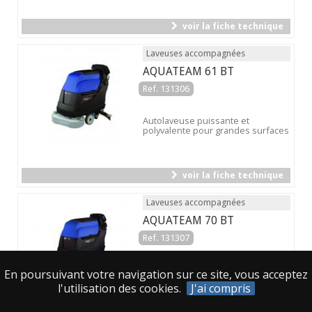
voir la fiche technique
Laveuses accompagnées
AQUATEAM 61 BT
Ref. 131306
Autolaveuse puissante et
polyvalente pour grandes surfaces
voir la fiche technique
Laveuses accompagnées
AQUATEAM 70 BT
Ref. 131307
Autolaveuse puissante et maniable
En poursuivant votre navigation sur ce site, vous acceptez
pour les grandes surfaces.
l'utilisation des cookies.
J'ai compris