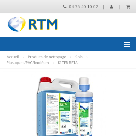
04 75 40 10 02
|
|
Accueil
›
Produits de nettoyage
›
Sols
›
Plastiques/PVC/linoléum
›
KITER BETA