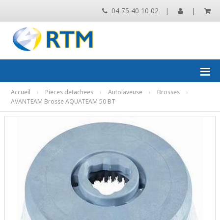
04 75 40 10 02
|
|
Accueil
›
Pieces detachees
›
Autolaveuse
›
Brosses
›
AVANTEAM Brosse AQUATEAM 50 BT