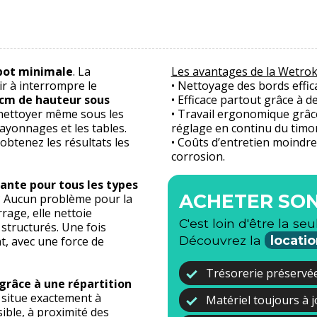
apot minimale
. La
Les avantages de la Wetro
r à interrompre le
• Nettoyage des bords effi
 cm de hauteur sous
• Efficace partout grâce à 
 nettoyer même sous les
• Travail ergonomique grâce
 rayonnages et les tables.
réglage en continu du timo
btenez les résultats les
• Coûts d’entretien moindre
corrosion.
ante pour tous les types
ACHETER SON
it? Aucun problème pour la
age, elle nettoie
C'est loin d'être la seu
 structurés. Une fois
Découvrez la
locatio
, avec une force de
Trésorerie préservé
grâce à une répartition
 situe exactement à
Matériel toujours à 
sible, à proximité des