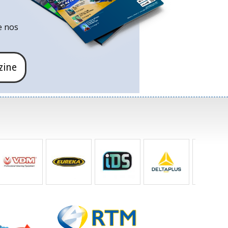
e nos
zine