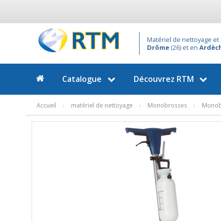
Matériel de nettoyage et 
Drôme
(26) et en
Ardèc
Catalogue
Découvrez
RTM
Accueil
›
matériel de nettoyage
›
Monobrosses
›
Monobr