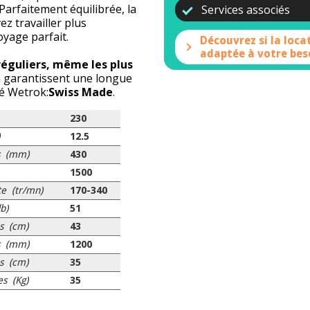
arfaitement équilibrée, la
Services associés
z travailler plus
oyage parfait.
Découvrez si la loca
adaptée à votre bes
réguliers, même les plus
on garantissent une longue
té Wetrok:
Swiss Made
.
230
)
12.5
s (mm)
430
1500
te (tr/mn)
170-340
b)
51
s (cm)
43
s (mm)
1200
s (cm)
35
s (Kg)
35