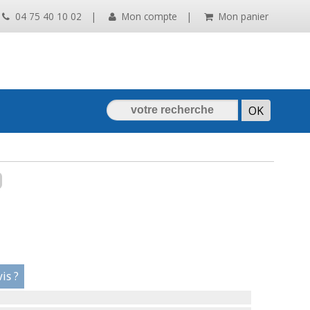
04 75 40 10 02
|
Mon compte
|
Mon panier
is ?