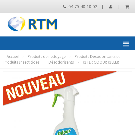
04 75 40 10 02
|
|
Accueil
›
Produits de nettoyage
›
Produits Désodorisants et
Produits Insecticides
›
Désodorisants
›
KITER ODOUR KILLER