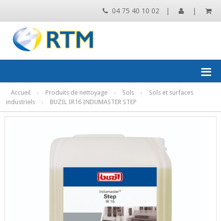
04 75 40 10 02
|
|
Accueil
›
Produits de nettoyage
›
Sols
›
Sols et surfaces
industriels
›
BUZIL IR16 INDUMASTER STEP