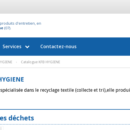
produits d'entretien, en
he
(07).
Services
Contactez-nous
HYGIENE
›
Catalogue KFB HYGIENE
HYGIENE
 spécialisée dans le recyclage textile (collecte et tri),elle prod
des déchets