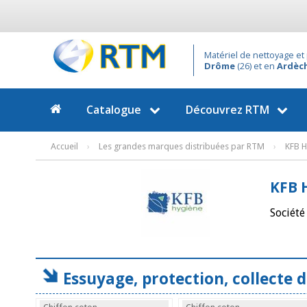
Matériel de nettoyage et 
Drôme
(26) et en
Ardèc
Catalogue
Découvrez
RTM
Accueil
›
Les grandes marques distribuées par RTM
›
KFB 
KFB 
Société
Essuyage, protection, collecte 