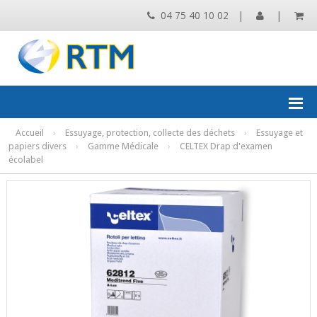
04 75 40 10 02
|
|
Accueil
›
Essuyage, protection, collecte des déchets
›
Essuyage et
papiers divers
›
Gamme Médicale
›
CELTEX Drap d'examen
écolabel