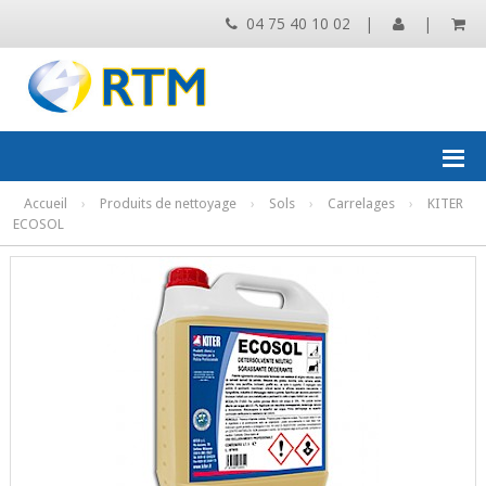
04 75 40 10 02
|
|
Accueil
›
Produits de nettoyage
›
Sols
›
Carrelages
›
KITER
ECOSOL