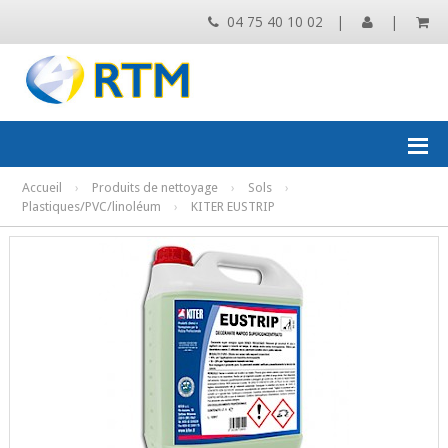
04 75 40 10 02
|
|
Accueil
›
Produits de nettoyage
›
Sols
›
Plastiques/PVC/linoléum
›
KITER EUSTRIP