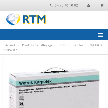
04 75 40 10 02
|
|
Accueil
›
Produits de nettoyage
›
Sols
›
Textiles
›
WETROK
KARPOTEK