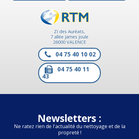
ZI des Auréats,
7 allée James Joule
26000 VALENCE
04 75 40 10 02
04 75 40 11
43
Newsletters :
Ne ratez rien de l'actualité du nettoyage et de la
propreté !