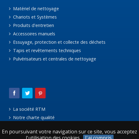
Matériel de nettoyage
Chariots et Systèmes
Produits d'entretien
Accessoires manuels
Essuyage, protection et collecte des déchets
Tapis et revêtements techniques
Pulvérisateurs et centrales de nettoyage
La société RTM
Notre charte qualité
Le réseau Avanteam
En poursuivant votre navigation sur ce site, vous acceptez
Mentions légales
l'utilisation des cookies.
J'ai compris