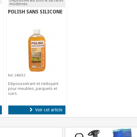
Dépoussiérant bois & surfaces
modernes
POLISH SANS SILICONE
Ref. 240053
Dépoussiérant et nettoyant
pour meubles, parquets et
cuirs.
Voir cet article