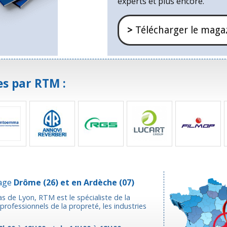
experts et plus encore.
>
Télécharger le maga
s par RTM :
yage
Drôme
(26) et en
Ardèche
(07)
as de Lyon, RTM est le spécialiste de la
rofessionnels de la propreté, les industries