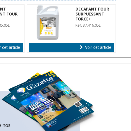
ANT
DECAPANT FOUR
NT FOUR
SURPUISSANT
FORCE+
05.05L
Ref. 37.416.05L
 cet article
Voir cet article
e nos