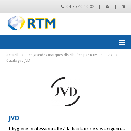
04 75 40 10 02
|
|
Accueil
›
Les grandes marques distribuées par RTM
›
JVD
›
Catalogue JVD
JVD
L’hygiène professionnelle à la hauteur de vos exigences.