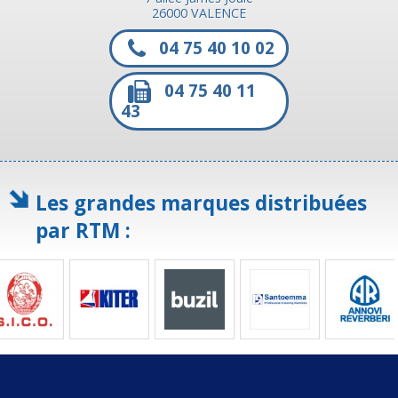
26000 VALENCE
04 75 40 10 02
04 75 40 11
43
Les grandes marques distribuées
par RTM :