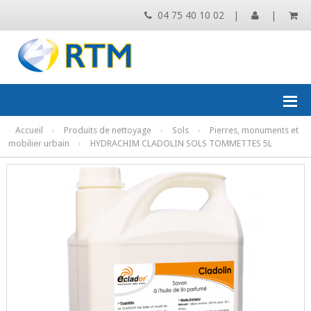
04 75 40 10 02
|
|
Accueil
›
Produits de nettoyage
›
Sols
›
Pierres, monuments et
mobilier urbain
›
HYDRACHIM CLADOLIN SOLS TOMMETTES 5L