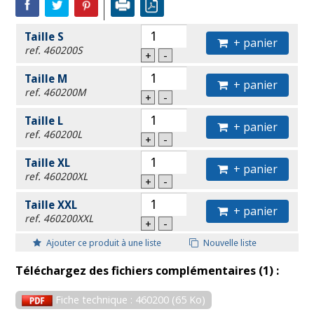
Taille S
+ panier
ref. 460200S
+
-
Taille M
+ panier
ref. 460200M
+
-
Taille L
+ panier
ref. 460200L
+
-
Taille XL
+ panier
ref. 460200XL
+
-
Taille XXL
+ panier
ref. 460200XXL
+
-
Ajouter ce produit à une liste
Nouvelle liste
Téléchargez des fichiers complémentaires (1) :
Fiche technique : 460200 (65 Ko)