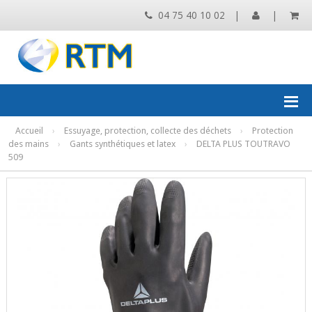
04 75 40 10 02
|
|
Accueil
›
Essuyage, protection, collecte des déchets
›
Protection
des mains
›
Gants synthétiques et latex
›
DELTA PLUS TOUTRAVO
509