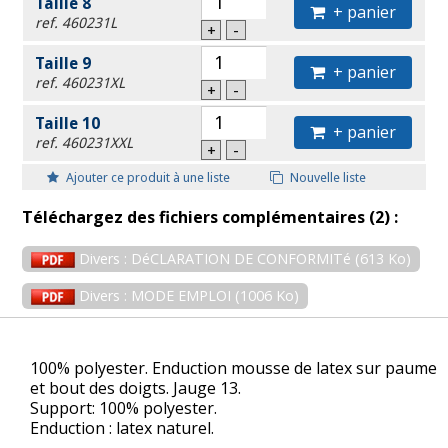
Taille 8
+ panier
ref. 460231L
+
-
Taille 9
+ panier
ref. 460231XL
+
-
Taille 10
+ panier
ref. 460231XXL
+
-
Ajouter ce produit à une liste
Nouvelle liste
Téléchargez des fichiers complémentaires (2) :
Divers : DéCLARATION DE CONFORMITé (613 Ko)
Divers : MODE EMPLOI (1006 Ko)
100% polyester. Enduction mousse de latex sur paume
et bout des doigts. Jauge 13.
Support: 100% polyester.
Enduction : latex naturel.