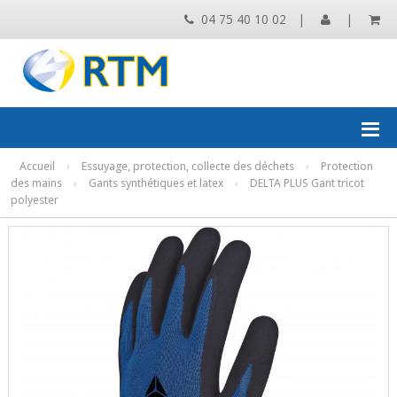
04 75 40 10 02
|
|
Accueil
›
Essuyage, protection, collecte des déchets
›
Protection
des mains
›
Gants synthétiques et latex
›
DELTA PLUS Gant tricot
polyester