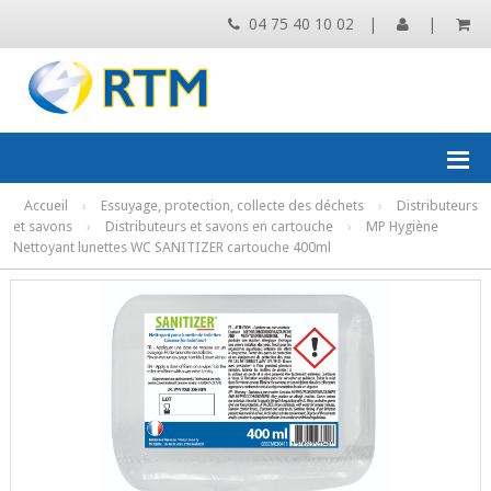
04 75 40 10 02
|
|
Accueil
›
Essuyage, protection, collecte des déchets
›
Distributeurs
et savons
›
Distributeurs et savons en cartouche
›
MP Hygiène
Nettoyant lunettes WC SANITIZER cartouche 400ml