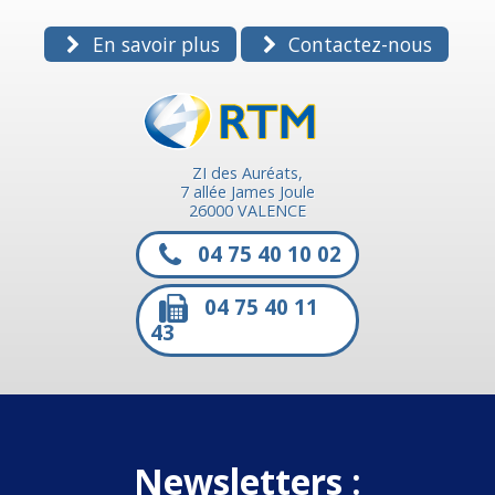
En savoir plus
Contactez-nous
ZI des Auréats,
7 allée James Joule
26000 VALENCE
04 75 40 10 02
04 75 40 11
43
Newsletters :