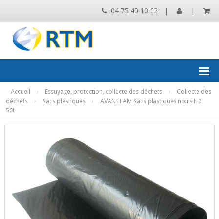
04 75 40 10 02
|
|
Accueil
›
Essuyage, protection, collecte des déchets
›
Collecte des
déchets
›
Sacs plastiques
›
AVANTEAM Sacs plastiques noirs HD
50L