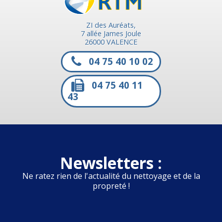
ZI des Auréats,
7 allée James Joule
26000 VALENCE
04 75 40 10 02
04 75 40 11
43
Newsletters :
Ne ratez rien de l'actualité du nettoyage et de la
propreté !