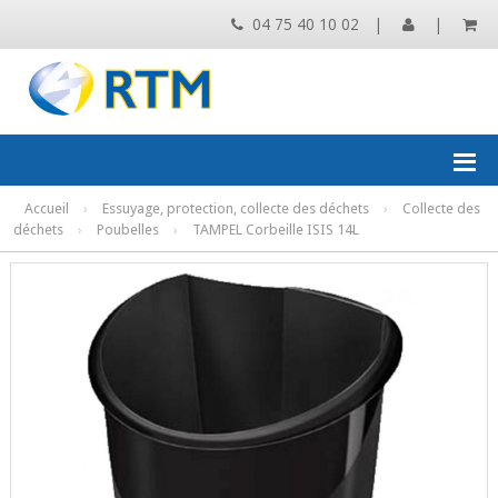
04 75 40 10 02
|
|
Accueil
›
Essuyage, protection, collecte des déchets
›
Collecte des
déchets
›
Poubelles
›
TAMPEL Corbeille ISIS 14L