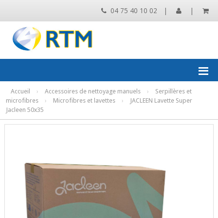
04 75 40 10 02
|
|
Accueil
›
Accessoires de nettoyage manuels
›
Serpillères et
microfibres
›
Microfibres et lavettes
›
JACLEEN Lavette Super
Jacleen 50x35