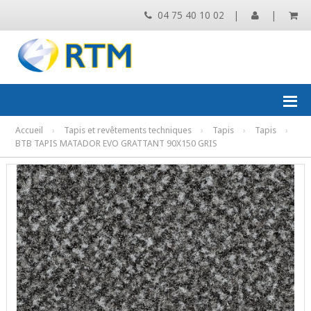
04 75 40 10 02
|
|
Accueil
›
Tapis et revêtements techniques
›
Tapis
›
Tapis
›
BTB TAPIS MATADOR EVO GRATTANT 90X150 GRIS